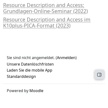
Resource Description and Access:
Grundlagen-Online-Seminar (2022)
Resource Description and Access im
K10plus-PICA-Format (2023)
Sie sind nicht angemeldet. (
Anmelden
)
Unsere Datenlöschfristen
Laden Sie die mobile App
Block
Standarddesign
Powered by
Moodle